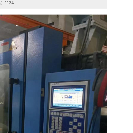
：1124