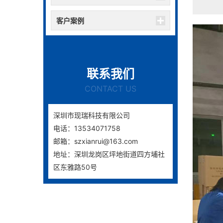
客户案例
联系我们
CONTACT US
深圳市现瑞科技有限公司
电话：13534071758
邮箱：szxianrui@163.com
地址：深圳龙岗区坪地街道四方埔社
区东雅路50号