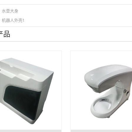
：
水壶大身
：
机器人外壳1
产品